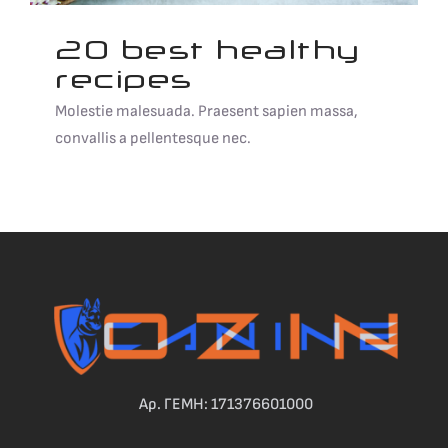
20 best healthy
recipes
Molestie malesuada. Praesent sapien massa,
convallis a pellentesque nec.
Αρ. ΓΕΜΗ: 171376601000