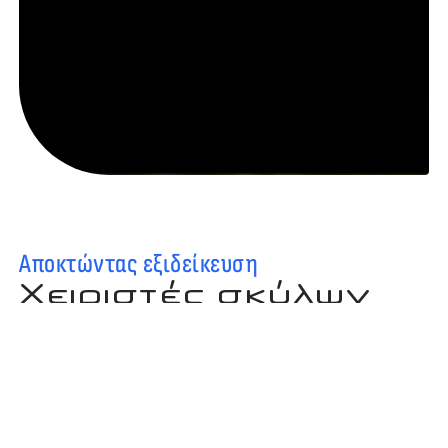
Αποκτώντας εξιδείκευση
Χειριστές σκύλων
ανίχνευσης
Η Ομάδα Κ-9 ανίχνευσης οσμών αποτελείται από έναν
εκπαιδευμένο σκύλο και τον χειριστή του. Η
εκπαίδευσή τους βασίζεται στα Θεμελιώδη Δικαιώματα
και τα Δικαιώματα των Ζώων.