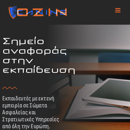
Skip
to
content
Σημείο
αναφοράς
στην
εκπαίδευση
Εκπαιδευτές με εκτενή
εμπειρία σε Σώματα
Ασφαλείας και
Στρατιωτικές Υπηρεσίες
από όλη την Ευρώπη.