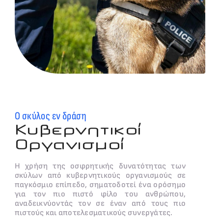
Ο σκύλος εν δράση
Κυβερνητικοί
Οργανισμοί
Η χρήση της οσφρητικής δυνατότητας των
σκύλων από κυβερνητικούς οργανισμούς σε
παγκόσμιο επίπεδο, σηματοδοτεί ένα ορόσημο
για τον πιο πιστό φίλο του ανθρώπου,
αναδεικνύοντάς τον σε έναν από τους πιο
πιστούς και αποτελεσματικούς συνεργάτες.