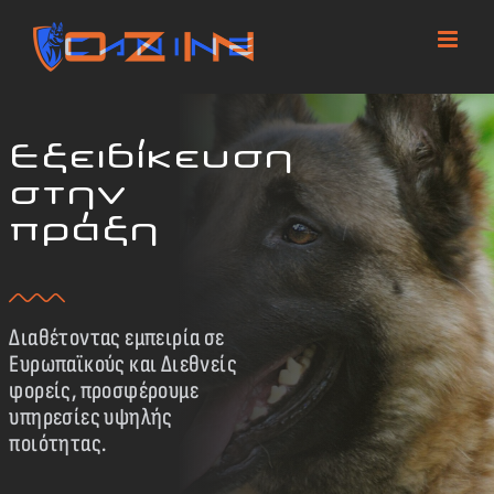
Skip
to
content
Εξειδίκευση
στην
πράξη
Διαθέτοντας εμπειρία σε
Ευρωπαϊκούς και Διεθνείς
φορείς, προσφέρουμε
υπηρεσίες υψηλής
ποιότητας.