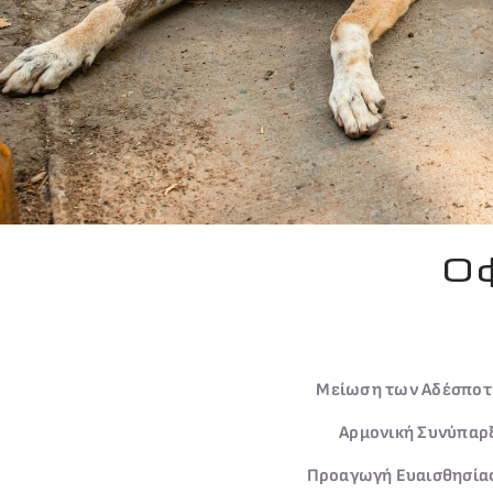
Οφ
Μείωση των Αδέσποτ
Αρμονική Συνύπαρ
Προαγωγή Ευαισθησία