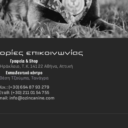
ρίες επικοινωνίας
Γραφεία & Shop
Ηράκλειο, Τ.Κ. 141 22 Αθήνα, Αττική
Εκπαιδευτικό κέντρο
Θέση Τζούμπα, Τανάγρα
Κιν.: (+30) 694 87 93 279
Σταθ: (+30) 211 01 54 755
mail:
info@ozincanine.com