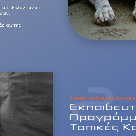
 και εθελοντών σε
ζώων.
ς και της
2
Αντιμετωπίζοντας τις προ
Εκπαιδευτ
Προγράμμ
Τοπικές Κ