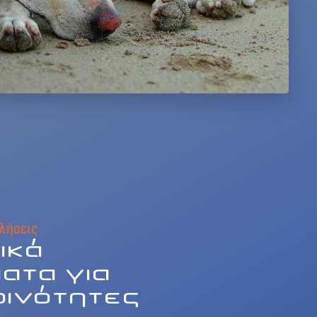
κλήσεις
ικά
ατα για
οινότητες