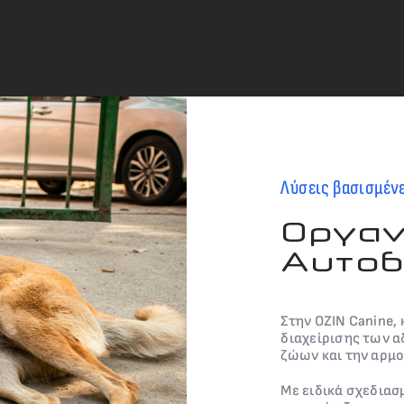
Λύσεις βασισμέν
Οργαν
Αυτοδ
Στην OZIN Canine,
διαχείρισης των 
ζώων και την αρμο
Με ειδικά σχεδια