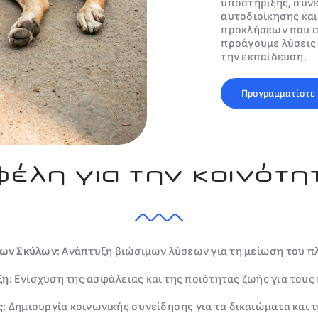
υποστήριξης, συν
αυτοδιοίκησης και
προκλήσεων που σ
προάγουμε λύσεις 
την εκπαίδευση.
Προγραμματίστε
έλη για την κοινότη
ων Σκύλων
: Ανάπτυξη βιώσιμων λύσεων για τη μείωση του 
ξη
: Ενίσχυση της ασφάλειας και της ποιότητας ζωής για τους 
ς
: Δημιουργία κοινωνικής συνείδησης για τα δικαιώματα και 