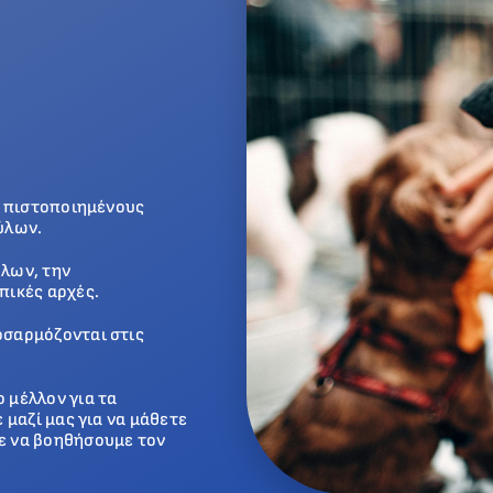
ό πιστοποιημένους
ύλων.
ύλων, την
πικές αρχές.
οσαρμόζονται στις
 μέλλον για τα
 μαζί μας για να μάθετε
ε να βοηθήσουμε τον