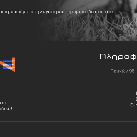
αι προσφέρετε την αγάπη και τη φροντίδα που του
Πληροφο
Πευκών 96, 
και
E-
δικό!