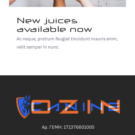
New juices
available now
Ac neque, pretium feugiat tincidunt mauris enim,
velit semper in nunc.
Αρ. ΓΕΜΗ: 171376601000