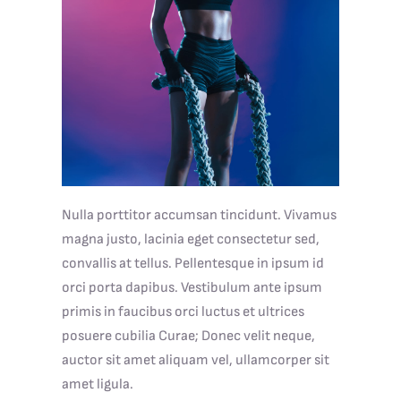
Nulla porttitor accumsan tincidunt. Vivamus
magna justo, lacinia eget consectetur sed,
convallis at tellus. Pellentesque in ipsum id
orci porta dapibus. Vestibulum ante ipsum
primis in faucibus orci luctus et ultrices
posuere cubilia Curae; Donec velit neque,
auctor sit amet aliquam vel, ullamcorper sit
amet ligula.